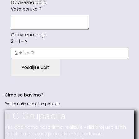
Obavezna polja.
Vaša poruka
*
Obavezna polja.
2 + 1 = ?
Pošaljite upit
Čime se bavimo?
Pratite naše uspješne projekte.
ITC Grupacija
Već godinama naša firma realizuje veliki broj uspješnih
projekata iz oblasti poljoprivrede, građevine,