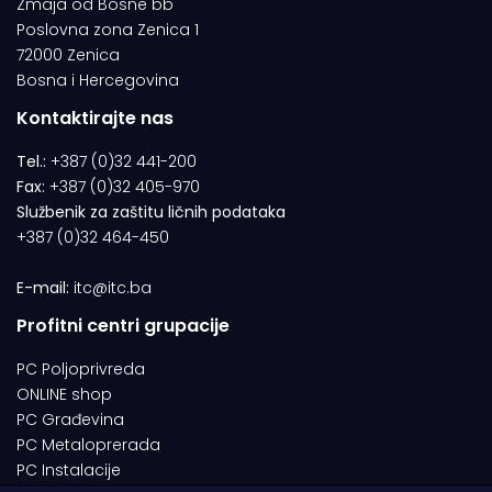
Zmaja od Bosne bb
Poslovna zona Zenica 1
72000 Zenica
Bosna i Hercegovina
Kontaktirajte nas
Tel.:
+387 (0)32 441-200
Fax:
+387 (0)32 405-970
Službenik za zaštitu ličnih podataka
+387 (0)32 464-450
E-mail:
itc@itc.ba
Profitni centri grupacije
PC Poljoprivreda
ONLINE shop
PC Građevina
PC Metaloprerada
PC Instalacije