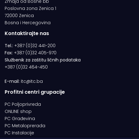
Zmaja od Bosne bb
Poslovna zona Zenica 1
72000 Zenica
Bosna i Hercegovina
Kontaktirajte nas
Tel.:
+387 (0)32 441-200
Fax:
+387 (0)32 405-970
Službenik za zaštitu ličnih podataka
+387 (0)32 464-450
E-mail:
itc@itc.ba
Profitni centri grupacije
PC Poljoprivreda
ONLINE shop
PC Građevina
PC Metaloprerada
PC Instalacije