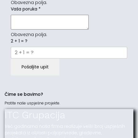
Obavezna polja.
Vaša poruka
*
Obavezna polja.
2 + 1 = ?
Pošaljite upit
Čime se bavimo?
Pratite naše uspješne projekte.
ITC Grupacija
Već godinama naša firma realizuje veliki broj uspješnih
projekata iz oblasti poljoprivrede, građevine,