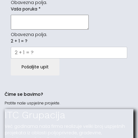
Obavezna polja.
Vaša poruka
*
Obavezna polja.
2 + 1 = ?
Pošaljite upit
Čime se bavimo?
Pratite naše uspješne projekte.
ITC Grupacija
Već godinama naša firma realizuje veliki broj uspješnih
projekata iz oblasti poljoprivrede, građevine,