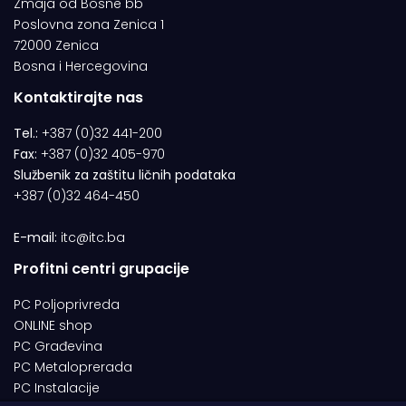
Zmaja od Bosne bb
Poslovna zona Zenica 1
72000 Zenica
Bosna i Hercegovina
Kontaktirajte nas
Tel.:
+387 (0)32 441-200
Fax:
+387 (0)32 405-970
Službenik za zaštitu ličnih podataka
+387 (0)32 464-450
E-mail:
itc@itc.ba
Profitni centri grupacije
PC Poljoprivreda
ONLINE shop
PC Građevina
PC Metaloprerada
PC Instalacije