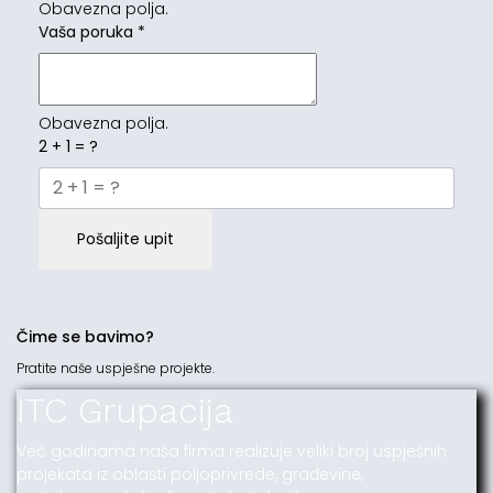
Obavezna polja.
Vaša poruka
*
Obavezna polja.
2 + 1 = ?
Pošaljite upit
Čime se bavimo?
Pratite naše uspješne projekte.
ITC Grupacija
Već godinama naša firma realizuje veliki broj uspješnih
projekata iz oblasti poljoprivrede, građevine,