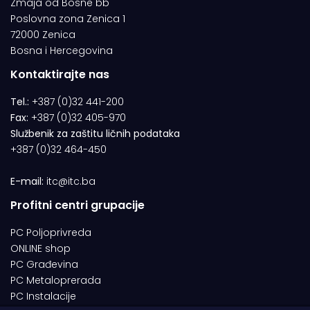
Zmaja od Bosne bb
Poslovna zona Zenica 1
72000 Zenica
Bosna i Hercegovina
Kontaktirajte nas
Tel.:
+387 (0)32 441-200
Fax:
+387 (0)32 405-970
Službenik za zaštitu ličnih podataka
+387 (0)32 464-450
E-mail:
itc@itc.ba
Profitni centri grupacije
PC Poljoprivreda
ONLINE shop
PC Građevina
PC Metaloprerada
PC Instalacije