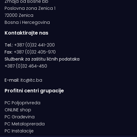
Zmaja od Bosne bb
Poslovna zona Zenica 1
72000 Zenica
Bosna i Hercegovina
Kontaktirajte nas
Tel.:
+387 (0)32 441-200
Fax:
+387 (0)32 405-970
Službenik za zaštitu ličnih podataka
+387 (0)32 464-450
E-mail:
itc@itc.ba
Profitni centri grupacije
PC Poljoprivreda
ONLINE shop
PC Građevina
PC Metaloprerada
PC Instalacije