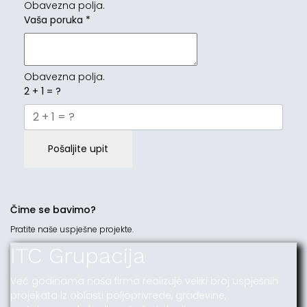
Obavezna polja.
Vaša poruka
*
Obavezna polja.
2 + 1 = ?
Pošaljite upit
Čime se bavimo?
Pratite naše uspješne projekte.
ITC Grupacija
Već godinama naša firma realizuje veliki broj uspješnih
projekata iz oblasti poljoprivrede, građevine,