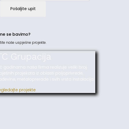
Pošaljite upit
me se bavimo?
tite naše uspješne projekte.
TC Grupacija
ć godinama naša firma realizuje veliki broj
pješnih projekata iz oblasti poljoprivrede,
ađevine, metaloprerade i svih vrsta instalacija.
egledajte projekte