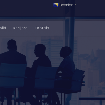
Bosnian
▼
oliš
Karijera
Kontakt