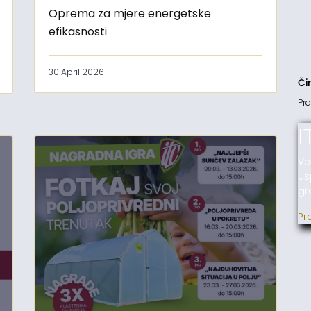
Oprema za mjere energetske
efikasnosti
30 April 2026
Či
Pra
I
Ve
us
gr
Pr