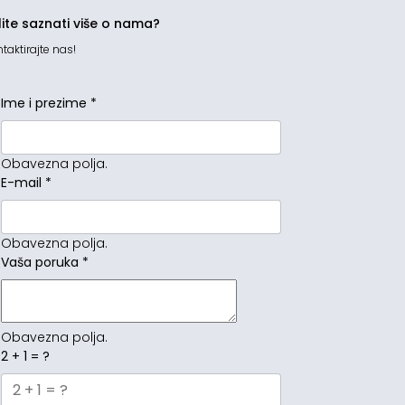
lite saznati više o nama?
taktirajte nas!
Ime i prezime
*
Obavezna polja.
E-mail
*
Obavezna polja.
Vaša poruka
*
Obavezna polja.
2 + 1 = ?