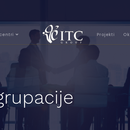
centri
Projekti
Ok
grupacije