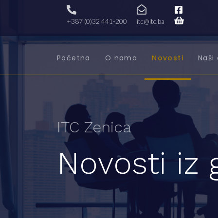
+387 (0)32 441-200
itc@itc.ba
Početna
O nama
Novosti
Naši 
ITC Zenica
Novosti iz 