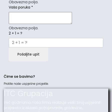
Obavezna polja.
Vaša poruka
*
Obavezna polja.
2 + 1 = ?
Pošaljite upit
Čime se bavimo?
Pratite naše uspješne projekte.
ITC Grupacija
Već godinama naša firma realizuje veliki broj uspješnih
projekata iz oblasti poljoprivrede, građevine,