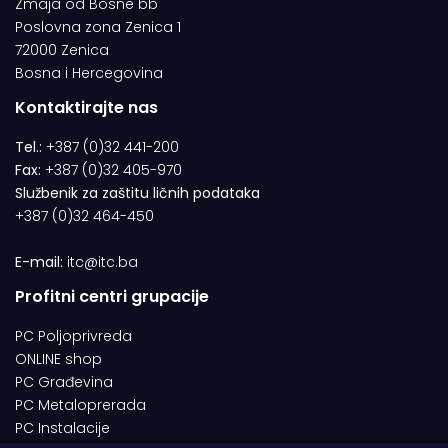
Zmaja od Bosne bb
Poslovna zona Zenica 1
72000 Zenica
Bosna i Hercegovina
Kontaktirajte nas
Tel.:
+387 (0)32 441-200
Fax:
+387 (0)32 405-970
Službenik za zaštitu ličnih podataka
+387 (0)32 464-450
E-mail:
itc@itc.ba
Profitni centri grupacije
PC Poljoprivreda
ONLINE shop
PC Građevina
PC Metaloprerada
PC Instalacije