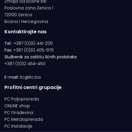
Zmaja od Bosne bb
Poslovna zona Zenica 1
72000 Zenica
Bosna i Hercegovina
Kontaktirajte nas
Tel.:
+387 (0)32 441-200
Fax:
+387 (0)32 405-970
Službenik za zaštitu ličnih podataka
+387 (0)32 464-450
E-mail:
itc@itc.ba
Profitni centri grupacije
PC Poljoprivreda
ONLINE shop
PC Građevina
PC Metaloprerada
PC Instalacije