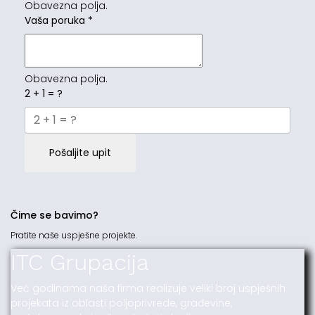
Obavezna polja.
Vaša poruka
*
Obavezna polja.
2 + 1 = ?
Pošaljite upit
Čime se bavimo?
Pratite naše uspješne projekte.
ITC Grupacija
Već godinama naša firma realizuje veliki broj uspješnih
projekata iz oblasti poljoprivrede, građevine,