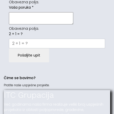
Obavezna polja.
Vaša poruka
*
Obavezna polja.
2 + 1 = ?
Pošaljite upit
Čime se bavimo?
Pratite naše uspješne projekte.
ITC Grupacija
Već godinama naša firma realizuje veliki broj uspješnih
projekata iz oblasti poljoprivrede, građevine,