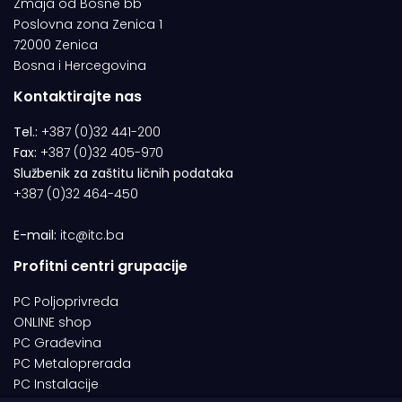
Zmaja od Bosne bb
Poslovna zona Zenica 1
72000 Zenica
Bosna i Hercegovina
Kontaktirajte nas
Tel.:
+387 (0)32 441-200
Fax:
+387 (0)32 405-970
Službenik za zaštitu ličnih podataka
+387 (0)32 464-450
E-mail:
itc@itc.ba
Profitni centri grupacije
PC Poljoprivreda
ONLINE shop
PC Građevina
PC Metaloprerada
PC Instalacije