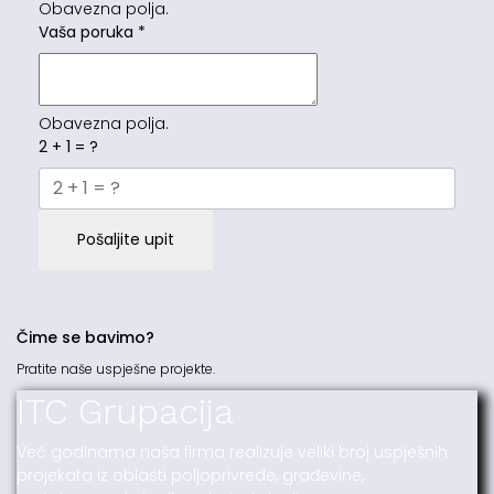
Obavezna polja.
Vaša poruka
*
Obavezna polja.
2 + 1 = ?
Pošaljite upit
Čime se bavimo?
Pratite naše uspješne projekte.
ITC Grupacija
Već godinama naša firma realizuje veliki broj uspješnih
projekata iz oblasti poljoprivrede, građevine,