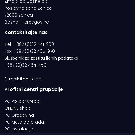
Zmaja od Bosne bb
Poslovna zona Zenica 1
72000 Zenica
Bosna i Hercegovina
Kontaktirajte nas
Tel.:
+387 (0)32 441-200
Fax:
+387 (0)32 405-970
Službenik za zaštitu ličnih podataka
+387 (0)32 464-450
E-mail:
itc@itc.ba
Profitni centri grupacije
PC Poljoprivreda
ONLINE shop
PC Građevina
PC Metaloprerada
PC Instalacije