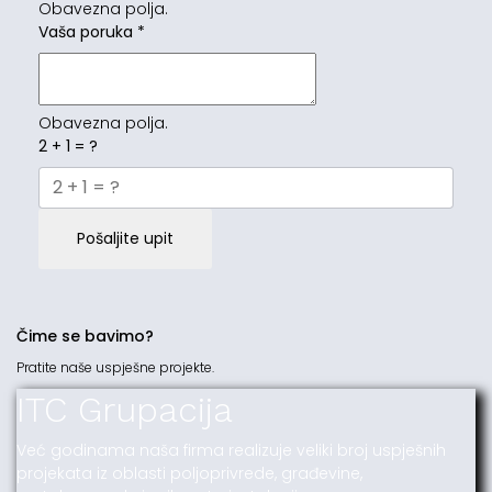
Obavezna polja.
Vaša poruka
*
Obavezna polja.
2 + 1 = ?
Pošaljite upit
Čime se bavimo?
Pratite naše uspješne projekte.
ITC Grupacija
Već godinama naša firma realizuje veliki broj uspješnih
projekata iz oblasti poljoprivrede, građevine,