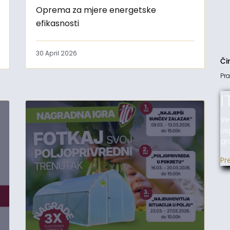
Oprema za mjere energetske
efikasnosti
30 April 2026
Či
Pra
I
Ve
us
gr
Pr