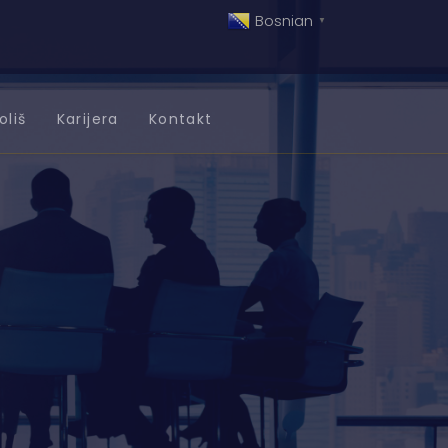
Bosnian
▼
oliš
Karijera
Kontakt