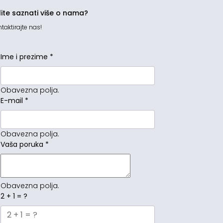
lite saznati više o nama?
taktirajte nas!
Ime i prezime
*
Obavezna polja.
E-mail
*
Obavezna polja.
Vaša poruka
*
Obavezna polja.
2 + 1 = ?