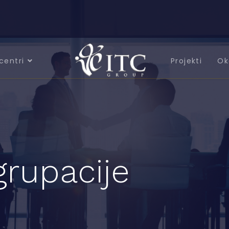
centri
Projekti
Ok
grupacije