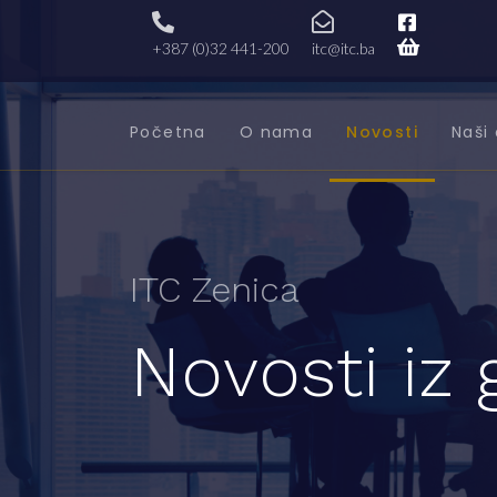
+387 (0)32 441-200
itc@itc.ba
Početna
O nama
Novosti
Naši 
ITC Zenica
Novosti iz 