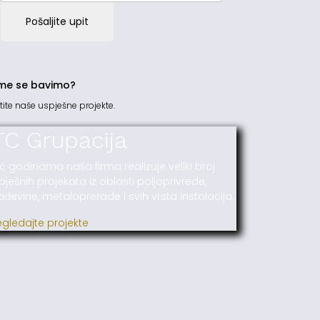
Pošaljite upit
me se bavimo?
tite naše uspješne projekte.
TC Grupacija
ć godinama naša firma realizuje veliki broj
pješnih projekata iz oblasti poljoprivrede,
ađevine, metaloprerade i svih vrsta instalacija.
egledajte projekte