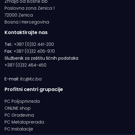
Zmaja od Bosne bb
Poslovna zona Zenica 1
72000 Zenica
Bosna i Hercegovina
Kontaktirajte nas
Tel.:
+387 (0)32 441-200
Fax:
+387 (0)32 405-970
Službenik za zaštitu ličnih podataka
+387 (0)32 464-450
E-mail:
itc@itc.ba
Profitni centri grupacije
PC Poljoprivreda
ONLINE shop
PC Građevina
PC Metaloprerada
PC Instalacije