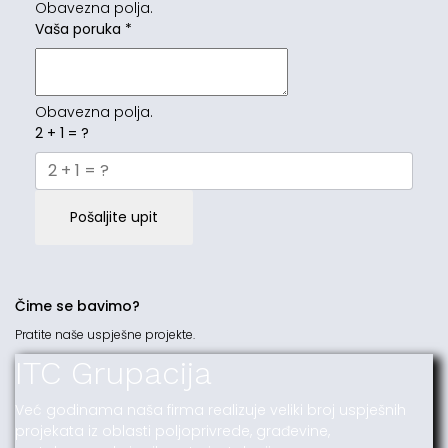
Obavezna polja.
Vaša poruka
*
Obavezna polja.
2 + 1 = ?
Pošaljite upit
Čime se bavimo?
Pratite naše uspješne projekte.
ITC Grupacija
Već godinama naša firma realizuje veliki broj uspješnih
projekata iz oblasti poljoprivrede, građevine,