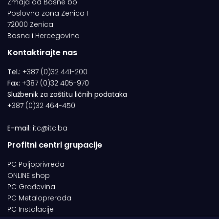
Zmaja od Bosne bb
Poslovna zona Zenica 1
72000 Zenica
Bosna i Hercegovina
Kontaktirajte nas
Tel.:
+387 (0)32 441-200
Fax:
+387 (0)32 405-970
Službenik za zaštitu ličnih podataka
+387 (0)32 464-450
E-mail:
itc@itc.ba
Profitni centri grupacije
PC Poljoprivreda
ONLINE shop
PC Građevina
PC Metaloprerada
PC Instalacije