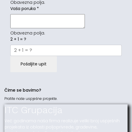
Obavezna polja.
Vaša poruka
*
Obavezna polja.
2 + 1 = ?
Pošaljite upit
Čime se bavimo?
Pratite naše uspješne projekte.
ITC Grupacija
Već godinama naša firma realizuje veliki broj uspješnih
projekata iz oblasti poljoprivrede, građevine,