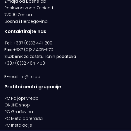
Zmaja od Bosne bb
Poslovna zona Zenica 1
72000 Zenica
Bosna i Hercegovina
Kontaktirajte nas
Tel.:
+387 (0)32 441-200
Fax:
+387 (0)32 405-970
Službenik za zaštitu ličnih podataka
+387 (0)32 464-450
E-mail:
itc@itc.ba
Profitni centri grupacije
PC Poljoprivreda
ONLINE shop
PC Građevina
PC Metaloprerada
PC Instalacije