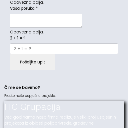
Obavezna polja.
Vaša poruka
*
Obavezna polja.
2 + 1 = ?
Pošaljite upit
Čime se bavimo?
Pratite naše uspješne projekte.
ITC Grupacija
Već godinama naša firma realizuje veliki broj uspješnih
projekata iz oblasti poljoprivrede, građevine,