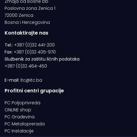
Zmaja od Bosne bb
Poslovna zona Zenica 1
72000 Zenica
Bosna i Hercegovina
Kontaktirajte nas
Tel.:
+387 (0)32 441-200
Fax:
+387 (0)32 405-970
Službenik za zaštitu ličnih podataka
+387 (0)32 464-450
E-mail:
itc@itc.ba
Profitni centri grupacije
PC Poljoprivreda
ONLINE shop
PC Građevina
PC Metaloprerada
PC Instalacije