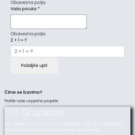
Obavezna polja.
Vaša poruka
*
Obavezna polja.
2 + 1 = ?
Pošaljite upit
Čime se bavimo?
Pratite naše uspješne projekte.
ITC Grupacija
Već godinama naša firma realizuje veliki broj uspješnih
projekata iz oblasti poljoprivrede, građevine,