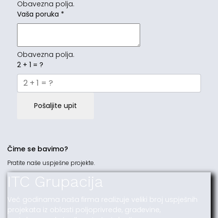
Obavezna polja.
Vaša poruka
*
Obavezna polja.
2 + 1 = ?
Pošaljite upit
Čime se bavimo?
Pratite naše uspješne projekte.
ITC Grupacija
Već godinama naša firma realizuje veliki broj uspješnih
projekata iz oblasti poljoprivrede, građevine,