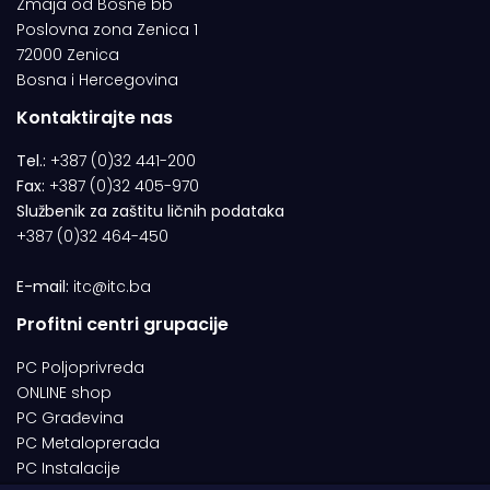
Zmaja od Bosne bb
Poslovna zona Zenica 1
72000 Zenica
Bosna i Hercegovina
Kontaktirajte nas
Tel.:
+387 (0)32 441-200
Fax:
+387 (0)32 405-970
Službenik za zaštitu ličnih podataka
+387 (0)32 464-450
E-mail:
itc@itc.ba
Profitni centri grupacije
PC Poljoprivreda
ONLINE shop
PC Građevina
PC Metaloprerada
PC Instalacije