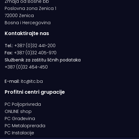
Zmaja od Bosne bb
Poslovna zona Zenica 1
72000 Zenica
Bosna i Hercegovina
Kontaktirajte nas
Tel.:
+387 (0)32 441-200
Fax:
+387 (0)32 405-970
Službenik za zaštitu ličnih podataka
+387 (0)32 464-450
E-mail:
itc@itc.ba
Profitni centri grupacije
PC Poljoprivreda
ONLINE shop
PC Građevina
PC Metaloprerada
PC Instalacije