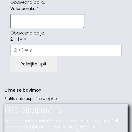
Obavezna polja.
Vaša poruka
*
Obavezna polja.
2 + 1 = ?
Pošaljite upit
Čime se bavimo?
Pratite naše uspješne projekte.
ITC Grupacija
Već godinama naša firma realizuje veliki broj uspješnih
projekata iz oblasti poljoprivrede, građevine,