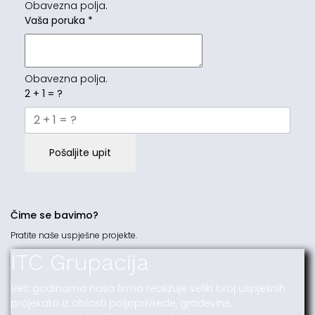
Obavezna polja.
Vaša poruka
*
Obavezna polja.
2 + 1 = ?
Pošaljite upit
Čime se bavimo?
Pratite naše uspješne projekte.
ITC Grupacija
Već godinama naša firma realizuje veliki broj uspješnih
projekata iz oblasti poljoprivrede, građevine,