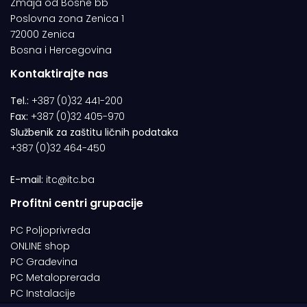
Zmaja od Bosne bb
Poslovna zona Zenica 1
72000 Zenica
Bosna i Hercegovina
Kontaktirajte nas
Tel.:
+387 (0)32 441-200
Fax:
+387 (0)32 405-970
Službenik za zaštitu ličnih podataka
+387 (0)32 464-450
E-mail:
itc@itc.ba
Profitni centri grupacije
PC Poljoprivreda
ONLINE shop
PC Građevina
PC Metaloprerada
PC Instalacije