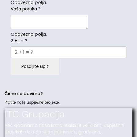
Obavezna polja.
Vaša poruka
*
Obavezna polja.
2 + 1 = ?
Pošaljite upit
Čime se bavimo?
Pratite naše uspješne projekte.
ITC Grupacija
Već godinama naša firma realizuje veliki broj uspješnih
projekata iz oblasti poljoprivrede, građevine,