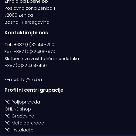
Zmaja od Bosne bb
Poslovna zona Zenica 1
72000 Zenica
Bosna i Hercegovina
Kontaktirajte nas
Tel.:
+387 (0)32 441-200
Fax:
+387 (0)32 405-970
Službenik za zaštitu ličnih podataka
+387 (0)32 464-450
E-mail:
itc@itc.ba
Profitni centri grupacije
PC Poljoprivreda
ONLINE shop
PC Građevina
PC Metaloprerada
PC Instalacije