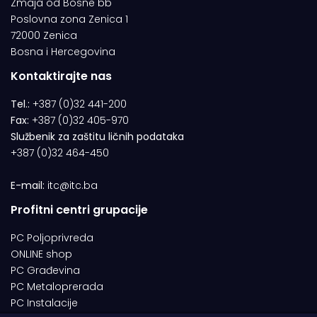
Zmaja od Bosne bb
Poslovna zona Zenica 1
72000 Zenica
Bosna i Hercegovina
Kontaktirajte nas
Tel.:
+387 (0)32 441-200
Fax:
+387 (0)32 405-970
Službenik za zaštitu ličnih podataka
+387 (0)32 464-450
E-mail:
itc@itc.ba
Profitni centri grupacije
PC Poljoprivreda
ONLINE shop
PC Građevina
PC Metaloprerada
PC Instalacije