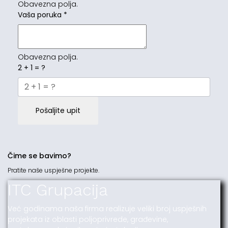
Obavezna polja.
Vaša poruka
*
Obavezna polja.
2 + 1 = ?
Pošaljite upit
Čime se bavimo?
Pratite naše uspješne projekte.
ITC Grupacija
Već godinama naša firma realizuje veliki broj uspješnih
projekata iz oblasti poljoprivrede, građevine,