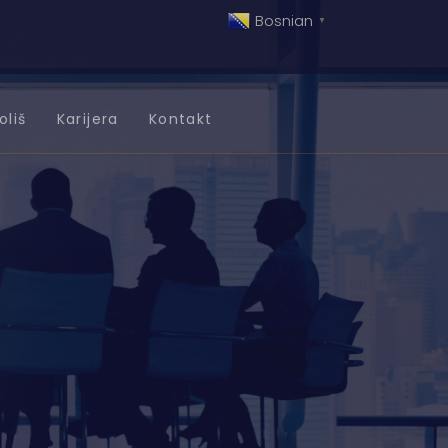
Bosnian
▼
oliš
Karijera
Kontakt