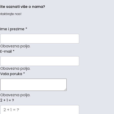
lite saznati više o nama?
taktirajte nas!
Ime i prezime
*
Obavezna polja.
E-mail
*
Obavezna polja.
Vaša poruka
*
Obavezna polja.
2 + 1 = ?