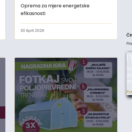
Oprema za mjere energetske
efikasnosti
30 April 2026
Či
Pra
I
Ve
us
gr
Pr