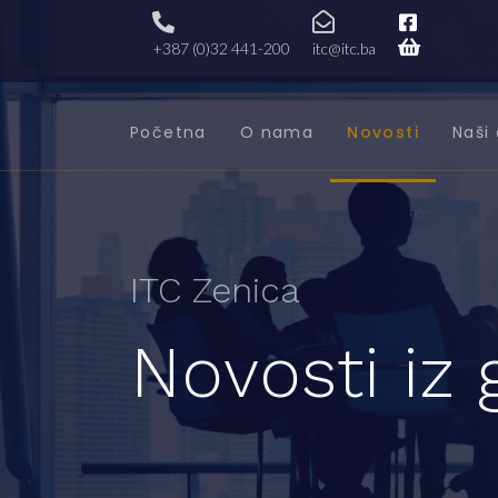
+387 (0)32 441-200
itc@itc.ba
Početna
O nama
Novosti
Naši 
ITC Zenica
Novosti iz 