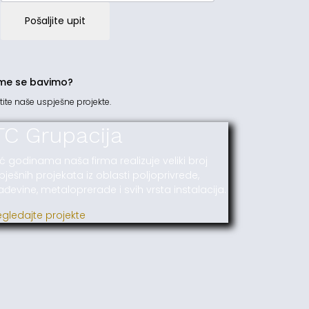
Pošaljite upit
me se bavimo?
tite naše uspješne projekte.
TC Grupacija
ć godinama naša firma realizuje veliki broj
pješnih projekata iz oblasti poljoprivrede,
ađevine, metaloprerade i svih vrsta instalacija.
egledajte projekte