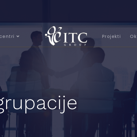
centri
Projekti
Ok
grupacije