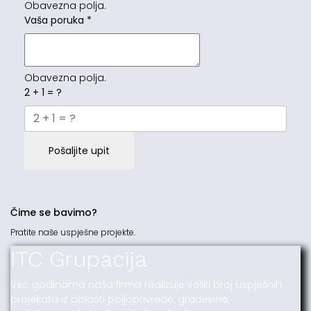
Obavezna polja.
Vaša poruka
*
Obavezna polja.
2 + 1 = ?
Pošaljite upit
Čime se bavimo?
Pratite naše uspješne projekte.
ITC Grupacija
Već godinama naša firma realizuje veliki broj uspješnih
projekata iz oblasti poljoprivrede, građevine,