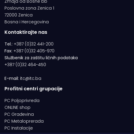
Zmaja od Bosne bb
Poslovna zona Zenica 1
72000 Zenica
Bosna i Hercegovina
Kontaktirajte nas
Tel.:
+387 (0)32 441-200
Fax:
+387 (0)32 405-970
Službenik za zaštitu ličnih podataka
+387 (0)32 464-450
E-mail:
itc@itc.ba
Profitni centri grupacije
PC Poljoprivreda
ONLINE shop
PC Građevina
PC Metaloprerada
PC Instalacije