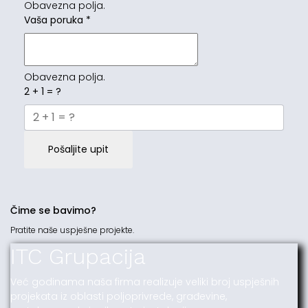
Obavezna polja.
Vaša poruka
*
Obavezna polja.
2 + 1 = ?
Pošaljite upit
Čime se bavimo?
Pratite naše uspješne projekte.
ITC Grupacija
Već godinama naša firma realizuje veliki broj uspješnih
projekata iz oblasti poljoprivrede, građevine,