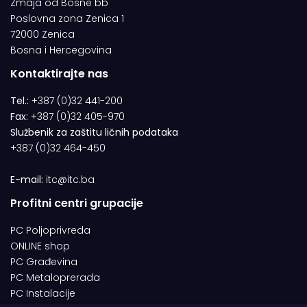
Zmaja od Bosne bb
Poslovna zona Zenica 1
72000 Zenica
Bosna i Hercegovina
Kontaktirajte nas
Tel.:
+387 (0)32 441-200
Fax:
+387 (0)32 405-970
Službenik za zaštitu ličnih podataka
+387 (0)32 464-450
E-mail:
itc@itc.ba
Profitni centri grupacije
PC Poljoprivreda
ONLINE shop
PC Građevina
PC Metaloprerada
PC Instalacije