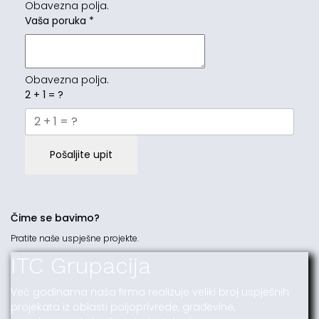
Obavezna polja.
Vaša poruka
*
Obavezna polja.
2 + 1 = ?
Pošaljite upit
Čime se bavimo?
Pratite naše uspješne projekte.
ITC Grupacija
Već godinama naša firma realizuje veliki broj uspješnih
projekata iz oblasti poljoprivrede, građevine,