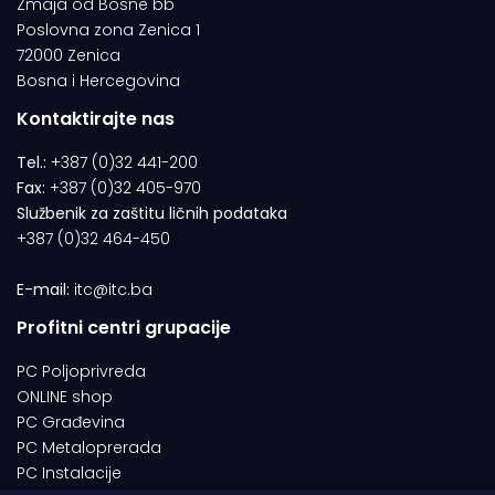
Zmaja od Bosne bb
Poslovna zona Zenica 1
72000 Zenica
Bosna i Hercegovina
Kontaktirajte nas
Tel.:
+387 (0)32 441-200
Fax:
+387 (0)32 405-970
Službenik za zaštitu ličnih podataka
+387 (0)32 464-450
E-mail:
itc@itc.ba
Profitni centri grupacije
PC Poljoprivreda
ONLINE shop
PC Građevina
PC Metaloprerada
PC Instalacije