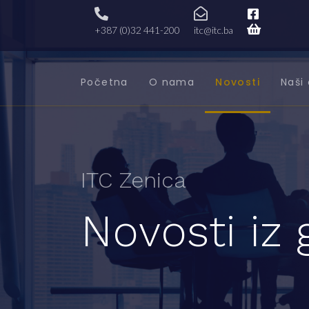
+387 (0)32 441-200
itc@itc.ba
Početna
O nama
Novosti
Naši 
ITC Zenica
Novosti iz 