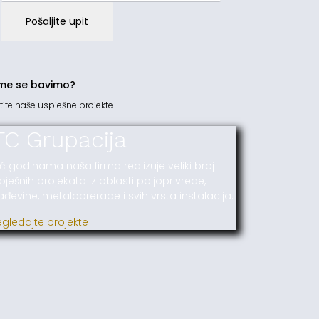
Pošaljite upit
me se bavimo?
tite naše uspješne projekte.
TC Grupacija
ć godinama naša firma realizuje veliki broj
pješnih projekata iz oblasti poljoprivrede,
ađevine, metaloprerade i svih vrsta instalacija.
egledajte projekte