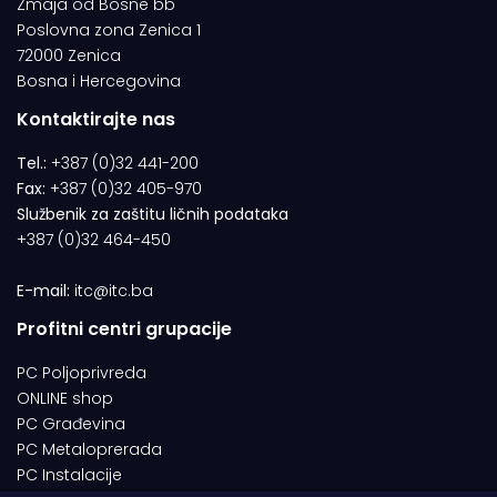
Zmaja od Bosne bb
Poslovna zona Zenica 1
72000 Zenica
Bosna i Hercegovina
Kontaktirajte nas
Tel.:
+387 (0)32 441-200
Fax:
+387 (0)32 405-970
Službenik za zaštitu ličnih podataka
+387 (0)32 464-450
E-mail:
itc@itc.ba
Profitni centri grupacije
PC Poljoprivreda
ONLINE shop
PC Građevina
PC Metaloprerada
PC Instalacije