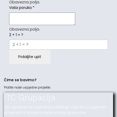
Obavezna polja.
Vaša poruka
*
Obavezna polja.
2 + 1 = ?
Pošaljite upit
Čime se bavimo?
Pratite naše uspješne projekte.
ITC Grupacija
Već godinama naša firma realizuje veliki broj uspješnih
projekata iz oblasti poljoprivrede, građevine,