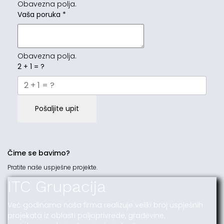
Obavezna polja.
Vaša poruka
*
Obavezna polja.
2 + 1 = ?
Pošaljite upit
Čime se bavimo?
Pratite naše uspješne projekte.
ITC Grupacija
Već godinama naša firma realizuje veliki broj uspješnih
projekata iz oblasti poljoprivrede, građevine,