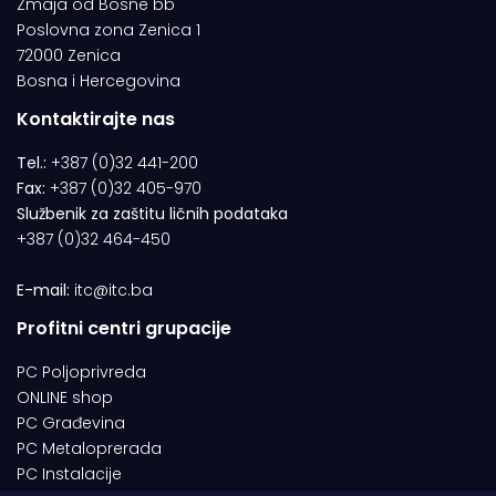
Zmaja od Bosne bb
Poslovna zona Zenica 1
72000 Zenica
Bosna i Hercegovina
Kontaktirajte nas
Tel.:
+387 (0)32 441-200
Fax:
+387 (0)32 405-970
Službenik za zaštitu ličnih podataka
+387 (0)32 464-450
E-mail:
itc@itc.ba
Profitni centri grupacije
PC Poljoprivreda
ONLINE shop
PC Građevina
PC Metaloprerada
PC Instalacije