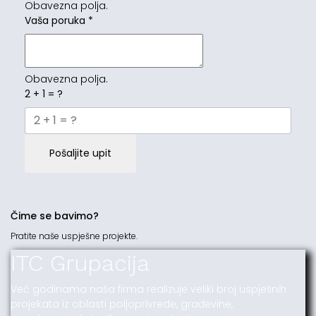
Obavezna polja.
Vaša poruka
*
Obavezna polja.
2 + 1 = ?
Pošaljite upit
Čime se bavimo?
Pratite naše uspješne projekte.
ITC Grupacija
Već godinama naša firma realizuje veliki broj uspješnih
projekata iz oblasti poljoprivrede, građevine,