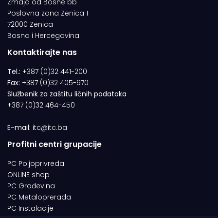
Zmaja od Bosne bb
Poslovna zona Zenica 1
72000 Zenica
Bosna i Hercegovina
Kontaktirajte nas
Tel.:
+387 (0)32 441-200
Fax:
+387 (0)32 405-970
Službenik za zaštitu ličnih podataka
+387 (0)32 464-450
E-mail:
itc@itc.ba
Profitni centri grupacije
PC Poljoprivreda
ONLINE shop
PC Građevina
PC Metaloprerada
PC Instalacije