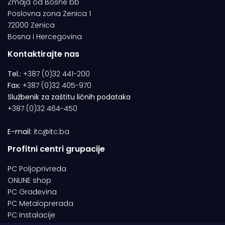
Zmaja od Bosne bb
Poslovna zona Zenica 1
72000 Zenica
Bosna i Hercegovina
Kontaktirajte nas
Tel.:
+387 (0)32 441-200
Fax:
+387 (0)32 405-970
Službenik za zaštitu ličnih podataka
+387 (0)32 464-450
E-mail:
itc@itc.ba
Profitni centri grupacije
PC Poljoprivreda
ONLINE shop
PC Građevina
PC Metaloprerada
PC Instalacije