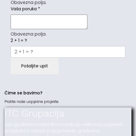
Obavezna polja.
Vaša poruka
*
Obavezna polja.
2 + 1 = ?
Pošaljite upit
Čime se bavimo?
Pratite naše uspješne projekte.
ITC Grupacija
Već godinama naša firma realizuje veliki broj uspješnih
projekata iz oblasti poljoprivrede, građevine,