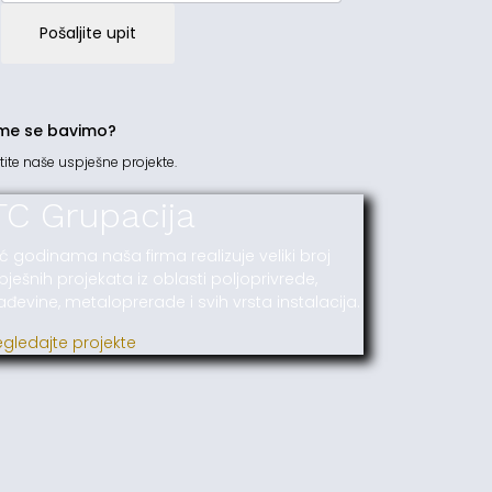
Pošaljite upit
me se bavimo?
tite naše uspješne projekte.
TC Grupacija
ć godinama naša firma realizuje veliki broj
pješnih projekata iz oblasti poljoprivrede,
ađevine, metaloprerade i svih vrsta instalacija.
egledajte projekte