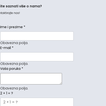
lite saznati više o nama?
taktirajte nas!
Ime i prezime
*
Obavezna polja.
E-mail
*
Obavezna polja.
Vaša poruka
*
Obavezna polja.
2 + 1 = ?