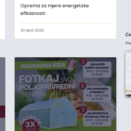
Oprema za mjere energetske
efikasnosti
30 April 2026
Či
Pra
I
Ve
us
gr
Pr