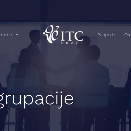
centri
Projekti
Ok
grupacije