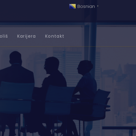
Bosnian
▼
oliš
Karijera
Kontakt