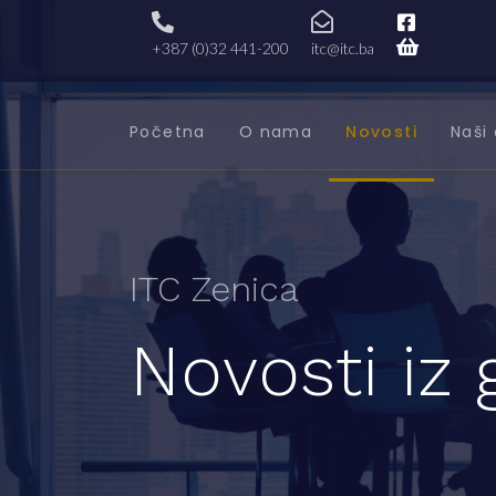
+387 (0)32 441-200
itc@itc.ba
Početna
O nama
Novosti
Naši 
ITC Zenica
Novosti iz 