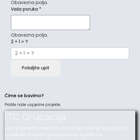
Obavezna polja.
Vaša poruka
*
Obavezna polja.
2 + 1 = ?
Pošaljite upit
Čime se bavimo?
Pratite naše uspješne projekte.
ITC Grupacija
Već godinama naša firma realizuje veliki broj uspješnih
projekata iz oblasti poljoprivrede, građevine,