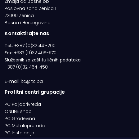
Zmaja od Bosne bb
Poslovna zona Zenica 1
72000 Zenica
Bosna i Hercegovina
Kontaktirajte nas
Tel.:
+387 (0)32 441-200
Fax:
+387 (0)32 405-970
Službenik za zaštitu ličnih podataka
+387 (0)32 464-450
E-mail:
itc@itc.ba
Profitni centri grupacije
PC Poljoprivreda
ONLINE shop
PC Građevina
PC Metaloprerada
PC Instalacije