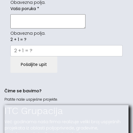
Obavezna polja.
Vaša poruka
*
Obavezna polja.
2 + 1 = ?
Pošaljite upit
Čime se bavimo?
Pratite naše uspješne projekte.
ITC Grupacija
Već godinama naša firma realizuje veliki broj uspješnih
projekata iz oblasti poljoprivrede, građevine,