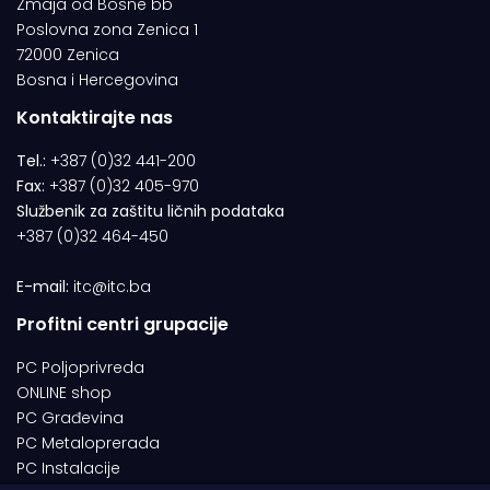
Zmaja od Bosne bb
Poslovna zona Zenica 1
72000 Zenica
Bosna i Hercegovina
Kontaktirajte nas
Tel.:
+387 (0)32 441-200
Fax:
+387 (0)32 405-970
Službenik za zaštitu ličnih podataka
+387 (0)32 464-450
E-mail:
itc@itc.ba
Profitni centri grupacije
PC Poljoprivreda
ONLINE shop
PC Građevina
PC Metaloprerada
PC Instalacije