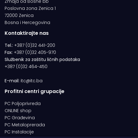
Zmaja od Bosne bb
Poslovna zona Zenica 1
72000 Zenica
Bosna i Hercegovina
Kontaktirajte nas
Tel.:
+387 (0)32 441-200
Fax:
+387 (0)32 405-970
Službenik za zaštitu ličnih podataka
+387 (0)32 464-450
E-mail:
itc@itc.ba
Profitni centri grupacije
PC Poljoprivreda
ONLINE shop
PC Građevina
PC Metaloprerada
PC Instalacije