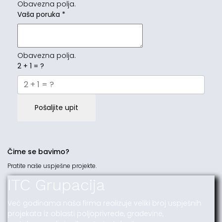
Obavezna polja.
Vaša poruka
*
Obavezna polja.
2 + 1 = ?
Pošaljite upit
Čime se bavimo?
Pratite naše uspješne projekte.
ITC Grupacija
Već godinama naša firma realizuje veliki broj uspješnih
projekata iz oblasti poljoprivrede, građevine,