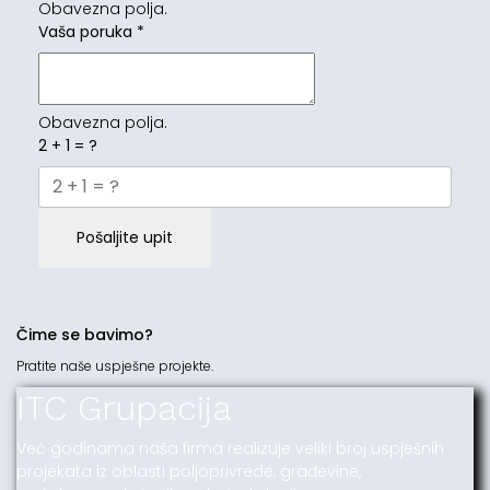
Obavezna polja.
Vaša poruka
*
Obavezna polja.
2 + 1 = ?
Pošaljite upit
Čime se bavimo?
Pratite naše uspješne projekte.
ITC Grupacija
Već godinama naša firma realizuje veliki broj uspješnih
projekata iz oblasti poljoprivrede, građevine,