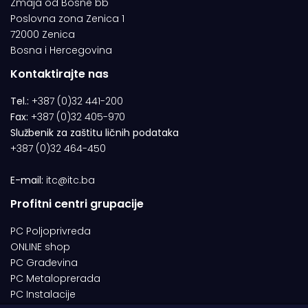
Zmaja od Bosne bb
Poslovna zona Zenica 1
72000 Zenica
Bosna i Hercegovina
Kontaktirajte nas
Tel.:
+387 (0)32 441-200
Fax:
+387 (0)32 405-970
Službenik za zaštitu ličnih podataka
+387 (0)32 464-450
E-mail:
itc@itc.ba
Profitni centri grupacije
PC Poljoprivreda
ONLINE shop
PC Građevina
PC Metaloprerada
PC Instalacije