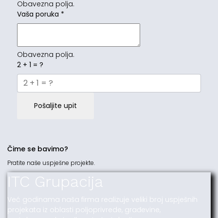
Obavezna polja.
Vaša poruka
*
Obavezna polja.
2 + 1 = ?
Pošaljite upit
Čime se bavimo?
Pratite naše uspješne projekte.
ITC Grupacija
Već godinama naša firma realizuje veliki broj uspješnih
projekata iz oblasti poljoprivrede, građevine,