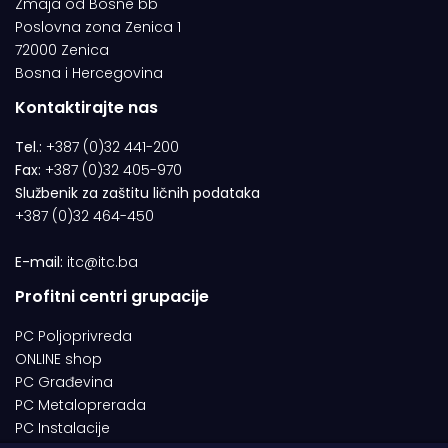
Zmaja od Bosne bb
Poslovna zona Zenica 1
72000 Zenica
Bosna i Hercegovina
Kontaktirajte nas
Tel.:
+387 (0)32 441-200
Fax:
+387 (0)32 405-970
Službenik za zaštitu ličnih podataka
+387 (0)32 464-450
E-mail:
itc@itc.ba
Profitni centri grupacije
PC Poljoprivreda
ONLINE shop
PC Građevina
PC Metaloprerada
PC Instalacije