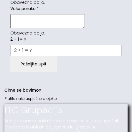
Obavezna polja.
Vaša poruka
*
Obavezna polja.
2 + 1 = ?
Pošaljite upit
Čime se bavimo?
Pratite naše uspješne projekte.
ITC Grupacija
Već godinama naša firma realizuje veliki broj uspješnih
projekata iz oblasti poljoprivrede, građevine,