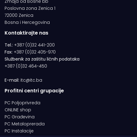
Zmaja od Bosne bb
Poslovna zona Zenica 1
72000 Zenica
Bosna i Hercegovina
Kontaktirajte nas
Tel.:
+387 (0)32 441-200
Fax:
+387 (0)32 405-970
Službenik za zaštitu ličnih podataka
+387 (0)32 464-450
E-mail:
itc@itc.ba
Profitni centri grupacije
PC Poljoprivreda
ONLINE shop
PC Građevina
PC Metaloprerada
PC Instalacije