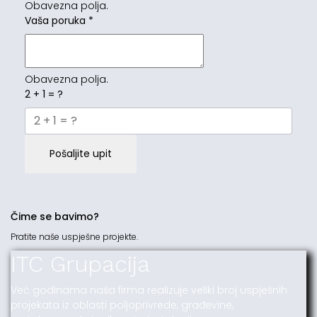
Obavezna polja.
Vaša poruka
*
Obavezna polja.
2 + 1 = ?
Pošaljite upit
Čime se bavimo?
Pratite naše uspješne projekte.
ITC Grupacija
Već godinama naša firma realizuje veliki broj uspješnih
projekata iz oblasti poljoprivrede, građevine,