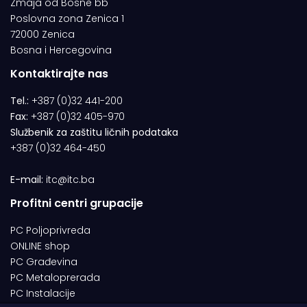
Zmaja od Bosne bb
Poslovna zona Zenica 1
72000 Zenica
Bosna i Hercegovina
Kontaktirajte nas
Tel.:
+387 (0)32 441-200
Fax:
+387 (0)32 405-970
Službenik za zaštitu ličnih podataka
+387 (0)32 464-450
E-mail:
itc@itc.ba
Profitni centri grupacije
PC Poljoprivreda
ONLINE shop
PC Građevina
PC Metaloprerada
PC Instalacije