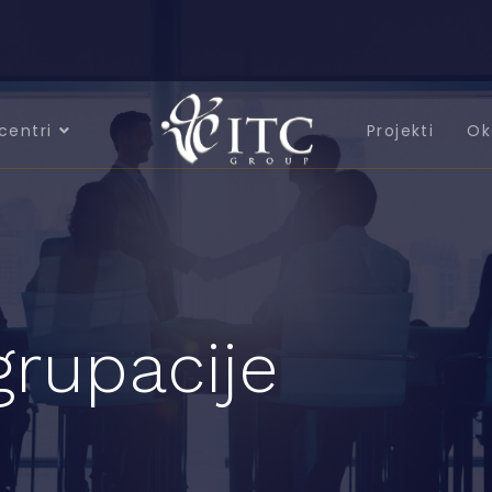
centri
Projekti
Ok
grupacije