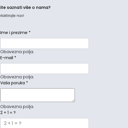
lite saznati više o nama?
taktirajte nas!
Ime i prezime
*
Obavezna polja.
E-mail
*
Obavezna polja.
Vaša poruka
*
Obavezna polja.
2 + 1 = ?