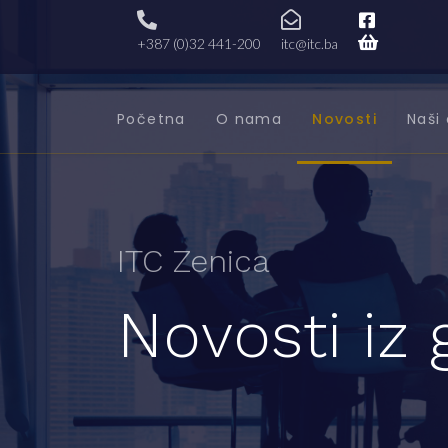
+387 (0)32 441-200
itc@itc.ba
Početna
O nama
Novosti
Naši 
ITC Zenica
Novosti iz 