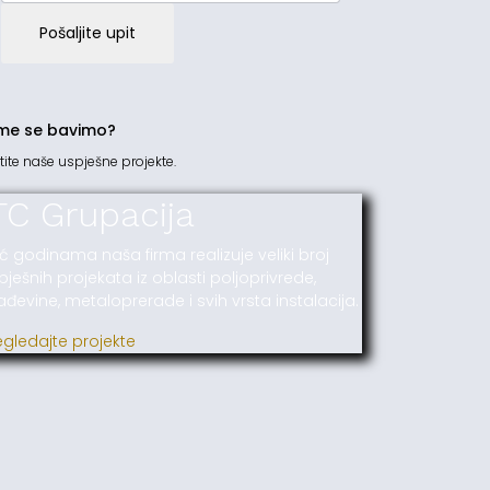
Pošaljite upit
me se bavimo?
tite naše uspješne projekte.
TC Grupacija
ć godinama naša firma realizuje veliki broj
pješnih projekata iz oblasti poljoprivrede,
ađevine, metaloprerade i svih vrsta instalacija.
egledajte projekte