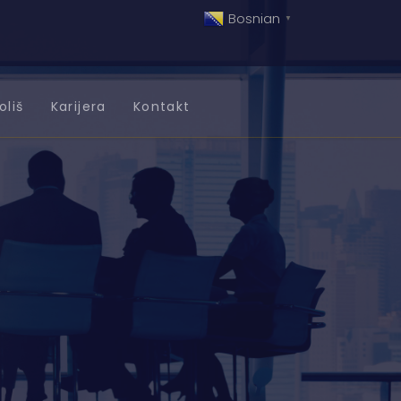
Bosnian
▼
oliš
Karijera
Kontakt