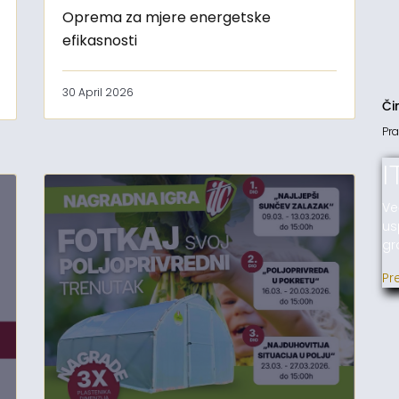
Oprema za mjere energetske
efikasnosti
30 April 2026
Či
Pra
I
Ve
us
gr
Pr