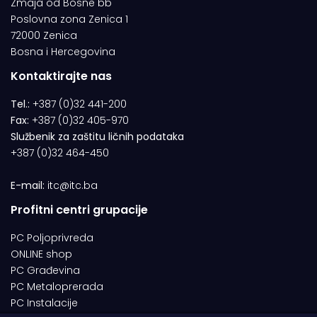
Zmaja od Bosne bb
Poslovna zona Zenica 1
72000 Zenica
Bosna i Hercegovina
Kontaktirajte nas
Tel.:
+387 (0)32 441-200
Fax:
+387 (0)32 405-970
Službenik za zaštitu ličnih podataka
+387 (0)32 464-450
E-mail:
itc@itc.ba
Profitni centri grupacije
PC Poljoprivreda
ONLINE shop
PC Građevina
PC Metaloprerada
PC Instalacije