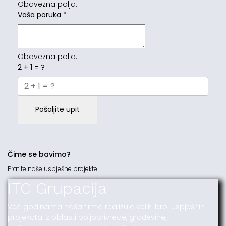
Obavezna polja.
Vaša poruka
*
Obavezna polja.
2 + 1 = ?
Pošaljite upit
Čime se bavimo?
Pratite naše uspješne projekte.
ITC Grupacija
Već godinama naša firma realizuje veliki broj uspješnih
projekata iz oblasti poljoprivrede, građevine,