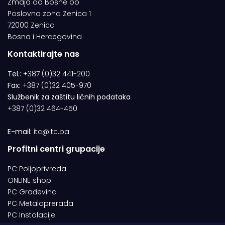
Zmaja od Bosne bb
Poslovna zona Zenica 1
72000 Zenica
Bosna i Hercegovina
Kontaktirajte nas
Tel.:
+387 (0)32 441-200
Fax:
+387 (0)32 405-970
Službenik za zaštitu ličnih podataka
+387 (0)32 464-450
E-mail:
itc@itc.ba
Profitni centri grupacije
PC Poljoprivreda
ONLINE shop
PC Građevina
PC Metaloprerada
PC Instalacije