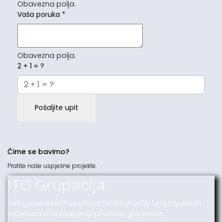
Obavezna polja.
Vaša poruka
*
Obavezna polja.
2 + 1 = ?
Pošaljite upit
Čime se bavimo?
Pratite naše uspješne projekte.
ITC Grupacija
Već godinama naša firma realizuje veliki broj uspješnih
projekata iz oblasti poljoprivrede, građevine,