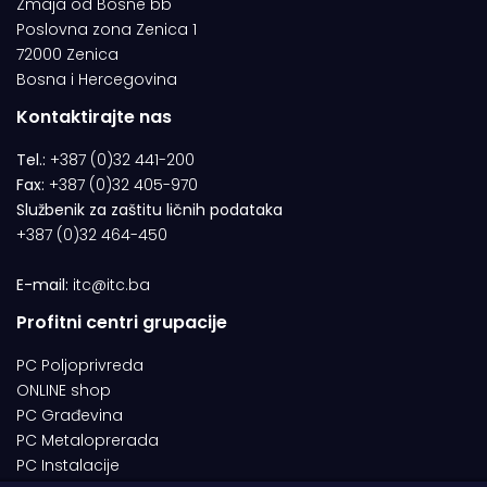
Zmaja od Bosne bb
Poslovna zona Zenica 1
72000 Zenica
Bosna i Hercegovina
Kontaktirajte nas
Tel.:
+387 (0)32 441-200
Fax:
+387 (0)32 405-970
Službenik za zaštitu ličnih podataka
+387 (0)32 464-450
E-mail:
itc@itc.ba
Profitni centri grupacije
PC Poljoprivreda
ONLINE shop
PC Građevina
PC Metaloprerada
PC Instalacije