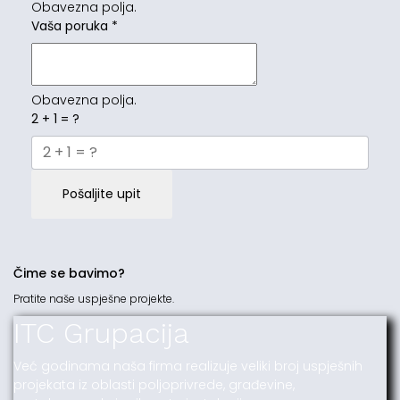
Obavezna polja.
Vaša poruka
*
Obavezna polja.
2 + 1 = ?
Pošaljite upit
Čime se bavimo?
Pratite naše uspješne projekte.
ITC Grupacija
Već godinama naša firma realizuje veliki broj uspješnih
projekata iz oblasti poljoprivrede, građevine,