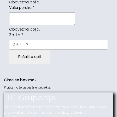
Obavezna polja.
Vaša poruka
*
Obavezna polja.
2 + 1 = ?
Pošaljite upit
Čime se bavimo?
Pratite naše uspješne projekte.
ITC Grupacija
Već godinama naša firma realizuje veliki broj uspješnih
projekata iz oblasti poljoprivrede, građevine,