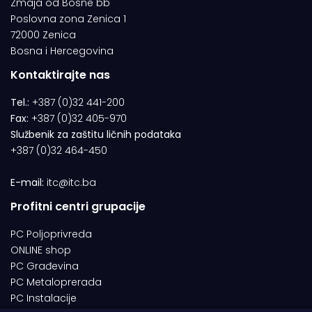
Zmaja od Bosne bb
Poslovna zona Zenica 1
72000 Zenica
Bosna i Hercegovina
Kontaktirajte nas
Tel.:
+387 (0)32 441-200
Fax:
+387 (0)32 405-970
Službenik za zaštitu ličnih podataka
+387 (0)32 464-450
E-mail:
itc@itc.ba
Profitni centri grupacije
PC Poljoprivreda
ONLINE shop
PC Građevina
PC Metaloprerada
PC Instalacije