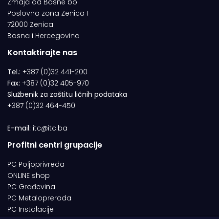
Zmaja od Bosne bb
Poslovna zona Zenica 1
72000 Zenica
Bosna i Hercegovina
Kontaktirajte nas
Tel.:
+387 (0)32 441-200
Fax:
+387 (0)32 405-970
Službenik za zaštitu ličnih podataka
+387 (0)32 464-450
E-mail:
itc@itc.ba
Profitni centri grupacije
PC Poljoprivreda
ONLINE shop
PC Građevina
PC Metaloprerada
PC Instalacije