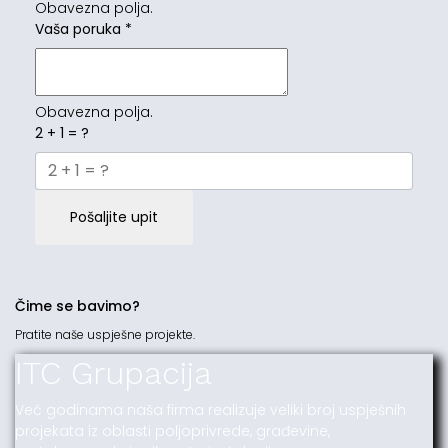
Obavezna polja.
Vaša poruka
*
Obavezna polja.
2 + 1 = ?
Pošaljite upit
Čime se bavimo?
Pratite naše uspješne projekte.
ITC Grupacija
Već godinama naša firma realizuje veliki broj uspješnih
projekata iz oblasti poljoprivrede, građevine,