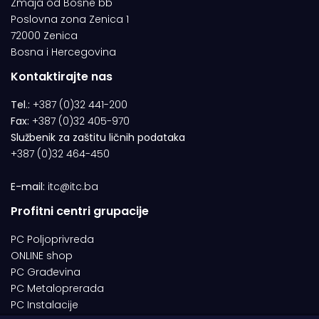
Zmaja od Bosne bb
Poslovna zona Zenica 1
72000 Zenica
Bosna i Hercegovina
Kontaktirajte nas
Tel.:
+387 (0)32 441-200
Fax:
+387 (0)32 405-970
Službenik za zaštitu ličnih podataka
+387 (0)32 464-450
E-mail:
itc@itc.ba
Profitni centri grupacije
PC Poljoprivreda
ONLINE shop
PC Građevina
PC Metaloprerada
PC Instalacije