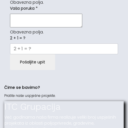
Obavezna polja.
Vaša poruka
*
Obavezna polja.
2 + 1 = ?
Pošaljite upit
Čime se bavimo?
Pratite naše uspješne projekte.
ITC Grupacija
Već godinama naša firma realizuje veliki broj uspješnih
projekata iz oblasti poljoprivrede, građevine,