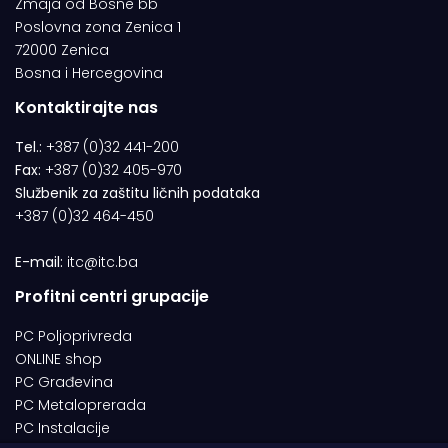
Zmaja od Bosne bb
Poslovna zona Zenica 1
72000 Zenica
Bosna i Hercegovina
Kontaktirajte nas
Tel.:
+387 (0)32 441-200
Fax:
+387 (0)32 405-970
Službenik za zaštitu ličnih podataka
+387 (0)32 464-450
E-mail:
itc@itc.ba
Profitni centri grupacije
PC Poljoprivreda
ONLINE shop
PC Građevina
PC Metaloprerada
PC Instalacije