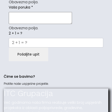
Obavezna polja.
Vaša poruka
*
Obavezna polja.
2 + 1 = ?
Pošaljite upit
Čime se bavimo?
Pratite naše uspješne projekte.
ITC Grupacija
Već godinama naša firma realizuje veliki broj uspješnih
projekata iz oblasti poljoprivrede, građevine,