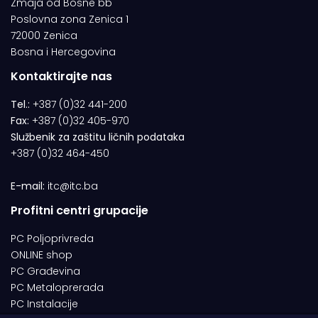
Zmaja od Bosne bb
Poslovna zona Zenica 1
72000 Zenica
Bosna i Hercegovina
Kontaktirajte nas
Tel.:
+387 (0)32 441-200
Fax:
+387 (0)32 405-970
Službenik za zaštitu ličnih podataka
+387 (0)32 464-450
E-mail:
itc@itc.ba
Profitni centri grupacije
PC Poljoprivreda
ONLINE shop
PC Građevina
PC Metaloprerada
PC Instalacije