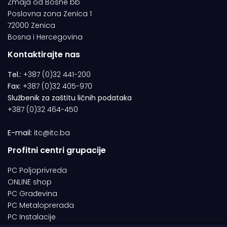
Zmaja od Bosne bb
Poslovna zona Zenica 1
72000 Zenica
Bosna i Hercegovina
Kontaktirajte nas
Tel.:
+387 (0)32 441-200
Fax:
+387 (0)32 405-970
Službenik za zaštitu ličnih podataka
+387 (0)32 464-450
E-mail:
itc@itc.ba
Profitni centri grupacije
PC Poljoprivreda
ONLINE shop
PC Građevina
PC Metaloprerada
PC Instalacije