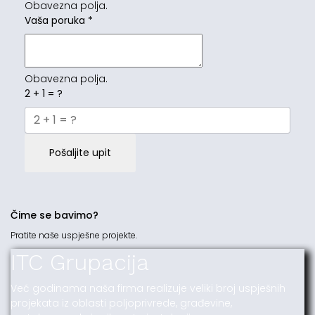
Obavezna polja.
Vaša poruka
*
Obavezna polja.
2 + 1 = ?
Pošaljite upit
Čime se bavimo?
Pratite naše uspješne projekte.
ITC Grupacija
Već godinama naša firma realizuje veliki broj uspješnih
projekata iz oblasti poljoprivrede, građevine,