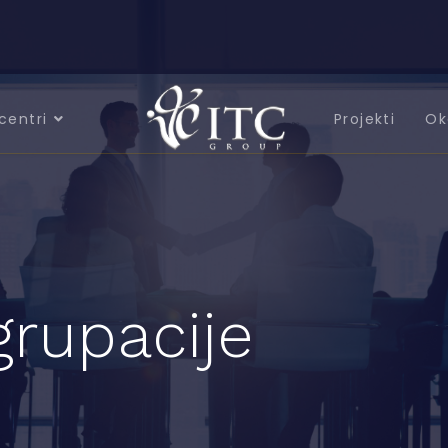
centri
Projekti
Ok
grupacije