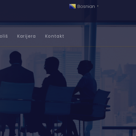
Bosnian
▼
oliš
Karijera
Kontakt