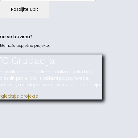
Pošaljite upit
me se bavimo?
tite naše uspješne projekte.
TC Grupacija
ć godinama naša firma realizuje veliki broj
pješnih projekata iz oblasti poljoprivrede,
ađevine, metaloprerade i svih vrsta instalacija.
egledajte projekte