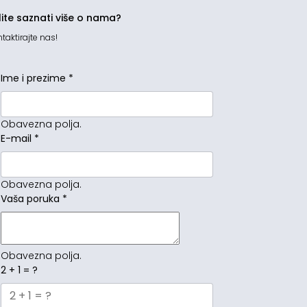
lite saznati više o nama?
taktirajte nas!
Ime i prezime
*
Obavezna polja.
E-mail
*
Obavezna polja.
Vaša poruka
*
Obavezna polja.
2 + 1 = ?