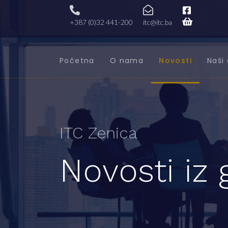
+387 (0)32 441-200
itc@itc.ba
Početna
O nama
Novosti
Naši 
ITC Zenica
Novosti iz 