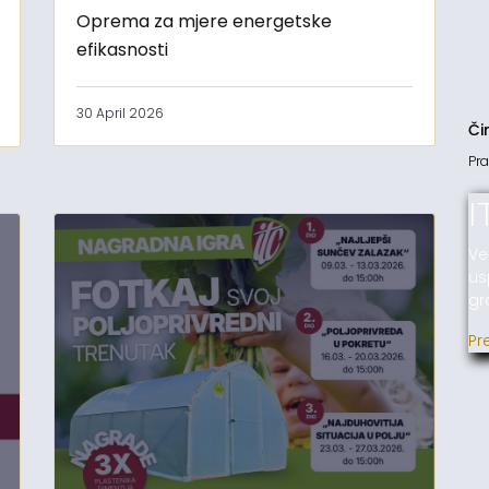
Oprema za mjere energetske
efikasnosti
30 April 2026
Či
Pra
I
Ve
us
gr
Pr