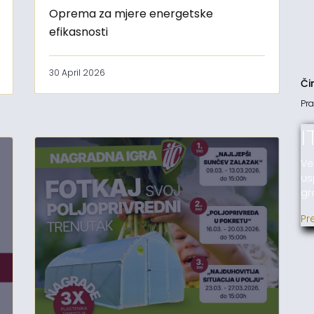
Oprema za mjere energetske
efikasnosti
30 April 2026
Či
Pra
I
Ve
us
gr
Pr