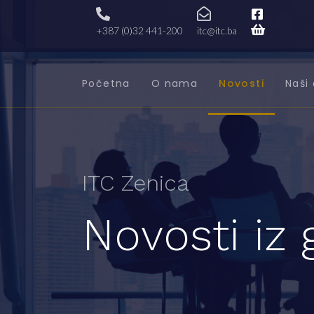
+387 (0)32 441-200
itc@itc.ba
Početna
O nama
Novosti
Naši 
ITC Zenica
Novosti iz 