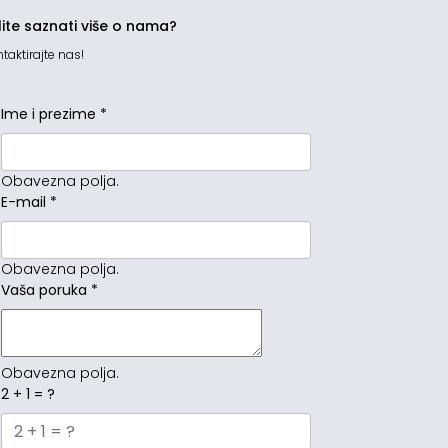
lite saznati više o nama?
taktirajte nas!
Ime i prezime
*
Obavezna polja.
E-mail
*
Obavezna polja.
Vaša poruka
*
Obavezna polja.
2 + 1 = ?