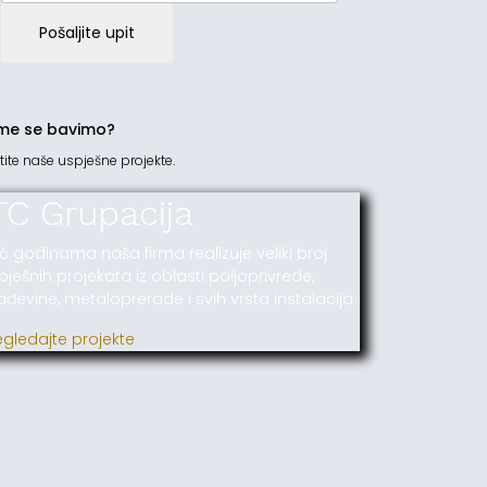
Pošaljite upit
me se bavimo?
tite naše uspješne projekte.
TC Grupacija
ć godinama naša firma realizuje veliki broj
pješnih projekata iz oblasti poljoprivrede,
ađevine, metaloprerade i svih vrsta instalacija.
egledajte projekte