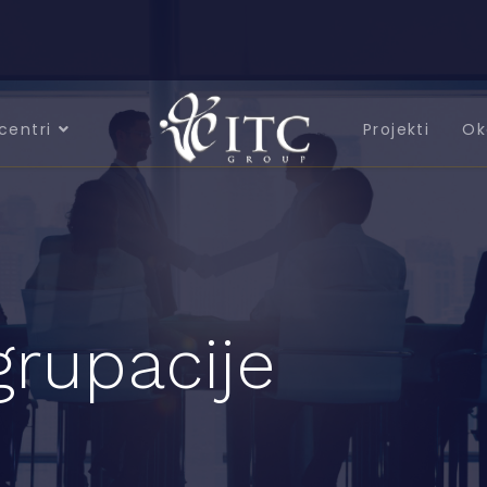
centri
Projekti
Ok
grupacije