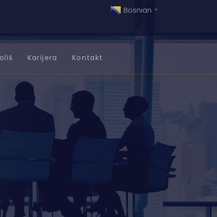
Bosnian
▼
oliš
Karijera
Kontakt